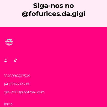
Siga-nos no
@fofurices.da.gigi
5548996602509
(48)996602509
gile-2008@hotmail.com
Início