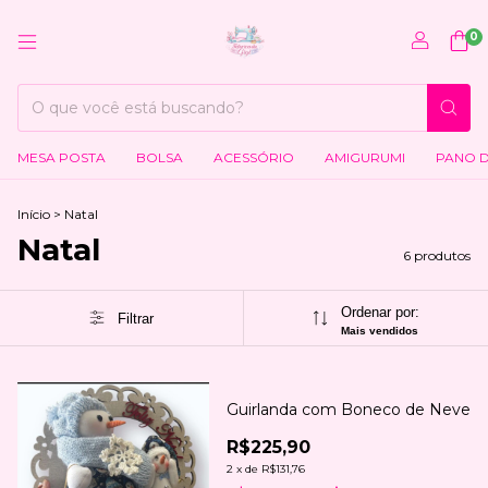
0
MESA POSTA
BOLSA
ACESSÓRIO
AMIGURUMI
PANO 
Início
>
Natal
Natal
6 produtos
Ordenar por:
Filtrar
Mais vendidos
Guirlanda com Boneco de Neve
R$225,90
2
x
de
R$131,76