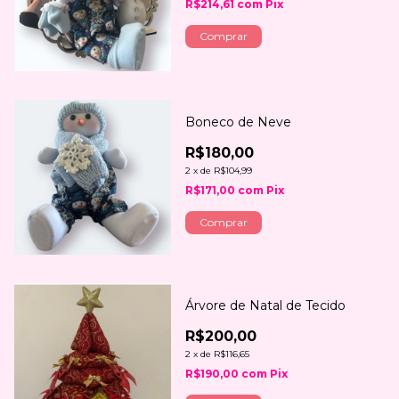
R$214,61
com
Pix
Comprar
Boneco de Neve
R$180,00
2
x
de
R$104,99
R$171,00
com
Pix
Comprar
Árvore de Natal de Tecido
R$200,00
2
x
de
R$116,65
R$190,00
com
Pix