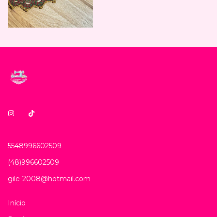
5548996602509
(48)996602509
gile-2008@hotmail.com
Início