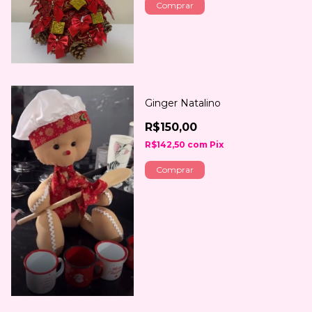
Comprar
Ginger Natalino
R$150,00
R$142,50
com
Pix
Comprar